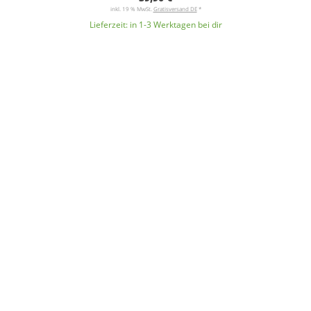
inkl. 19 % MwSt.
Gratisversand DE
*
Lieferzeit:
in 1-3 Werktagen bei dir