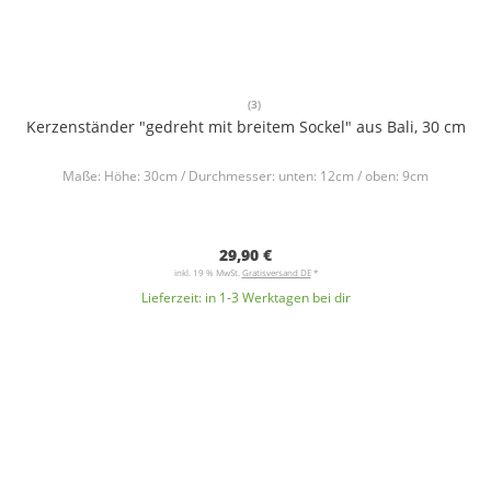
(3)
Kerzenständer "gedreht mit breitem Sockel" aus Bali, 30 cm
Maße: Höhe: 30cm / Durchmesser: unten: 12cm / oben: 9cm
29,90 €
inkl. 19 % MwSt.
Gratisversand DE
*
Lieferzeit:
in 1-3 Werktagen bei dir