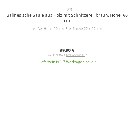
(73)
Balinesische Säule aus Holz mit Schnitzerei, braun, Höhe: 60
cm
Maße: Höhe 60 cm, Stellfläche 22 x 22 cm
39,90 €
inkl. 19 % MwSt.
Gratisversand DE
*
Lieferzeit:
in 1-3 Werktagen bei dir