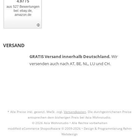
4.97 / 5
aus 527 Bewertungen
bei: ebay.de,
amazon.de
VERSAND
GRATIS Versand innerhalb Deutschland.
Wir
versenden auch nach AT, BE, NL, LU und CH.
* Alle Preise inkl. gesetzl. MwSt. zzgl.
Versandkosten
. Die durchgestrichenen Preise
entsprechen dem bisherigen Preis bei Asia Wohnstudio.
© 2026 Asia Wohnstudio • Alle Rechte vorbehalten
modified eCommerce Shopsoftware © 2009-2026 • Design & Programmierung Rehm
Webdesign