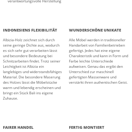
verantwortungsvolle Herstellung
INDONESIENS FLEXIBILITÄT
WUNDERSCHÖNE UNIKATE
Albizia-Holz zeichnet sich durch
Alle Möbel werden in traditioneller
seine geringe Dichte aus, wodurch
Handarbeit von Familienbetrieben
es sich sehr gut verarbeiten lässt
gefertigt. Jedes hat eine eigene
und besondere Bedeutung bei
Charakteristik und kann in Form und
Schnitzarbeiten findet. Trotz seiner
Farbe leichte Unterschiede
Leichtigkeit ist Albizia ein
aufweisen. Genau das ergibt den
langlebiges und widerstandsfähiges
Unterschied zur maschinell
Material. Die besondere Maserung
gefertigten Massenware und
des Holzes lässt die Möbelstücke
verstärkt ihren authentischen Geist.
warm und lebendig erscheinen und
bringt ein Stück Bali ins eigene
Zuhause.
FAIRER HANDEL
FERTIG MONTIERT