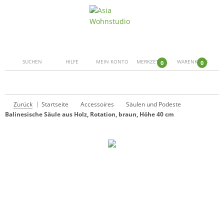
SUCHEN
HILFE
MEIN KONTO
MERKZETTEL
WARENKORB
0
0
Zurück
Startseite
Accessoires
Säulen und Podeste
Balinesische Säule aus Holz, Rotation, braun, Höhe 40 cm