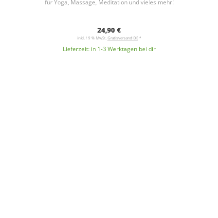
für Yoga, Massage, Meditation und vieles mehr!
24,90 €
inkl. 19 % MwSt.
Gratisversand DE
*
Lieferzeit:
in 1-3 Werktagen bei dir