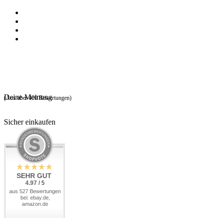
Deine Meinung
(Aus über 400 Bewertungen)
Sicher einkaufen
SEHR GUT
4.97 / 5
aus 527 Bewertungen
bei: ebay.de,
amazon.de