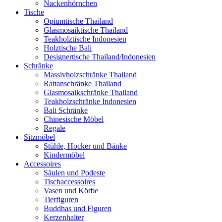
Nackenhörnchen
Tische
Opiumtische Thailand
Glasmosaiktische Thailand
Teakholztische Indonesien
Holztische Bali
Designertische Thailand/Indonesien
Schränke
Massivholzschränke Thailand
Rattanschränke Thailand
Glasmosaikschränke Thailand
Teakholzschränke Indonesien
Bali Schränke
Chinesische Möbel
Regale
Sitzmöbel
Stühle, Hocker und Bänke
Kindermöbel
Accessoires
Säulen und Podeste
Tischaccessoires
Vasen und Körbe
Tierfiguren
Buddhas und Figuren
Kerzenhalter