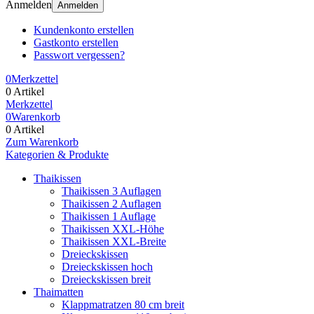
Anmelden
Anmelden
Kundenkonto erstellen
Gastkonto erstellen
Passwort vergessen?
0
Merkzettel
0 Artikel
Merkzettel
0
Warenkorb
0 Artikel
Zum Warenkorb
Kategorien & Produkte
Thaikissen
Thaikissen 3 Auflagen
Thaikissen 2 Auflagen
Thaikissen 1 Auflage
Thaikissen XXL-Höhe
Thaikissen XXL-Breite
Dreieckskissen
Dreieckskissen hoch
Dreieckskissen breit
Thaimatten
Klappmatratzen 80 cm breit