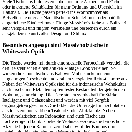
Viele Tische aus Indonesien haben mehrere Ablagen und Fächer
oder integrierte Schubladen für mehr Ordnung und Übersicht im
Haushalt. Die Tische passen perfekt ins Wohnzimmer als
Beistelltische oder als Nachttische in Schlafzimmer oder natürlich
eingerichtete Kinderzimmer. Einige Massivholztische aus Bali sind
sehr verspielt und filigran verarbeitet und bestechen durch ein
ausgefallenes kunstvolles Design und Stilmix.
Besonders angesagt sind Massivholztische in
Whitewash Optik
Die Tische werden mit durch eine spezielle Farbtechnik veredelt, die
den Beistelltischen einen antiken Vintage-Look verleihen. So
wirken die Couchtische aus Bali wie Möbelstücke mit einer
langjährigen Geschichte und strahlen verspielten Retro-Charme aus.
Neben der Whitewash Optik sind für die indonesische Wohnkultur
auch Tische mit Elefantenköpfen fester Bestandteil der gehobenen
Wohnungseinrichtung. Die Tiere stehen symbolhaft für Stärke,
Intelligenz und Gelassenheit und werden mit viel Sorgfalt
originalgetreu geschnitzt. Sie bilden die Unterlage für Tischplatten
aus feinstem und stabilem Teakholz oder Albiziaholz. Neben
Massivholztischen aus Indonesien sind auch Tische aus
hochwertigem Bambus beliebte Wohnaccessoires, die fernöstliche
Akzente in jedem Raum setzen. Dabei wird der Bambus durch
gezielte dunkle, eingebrannte Muster individualisiert und