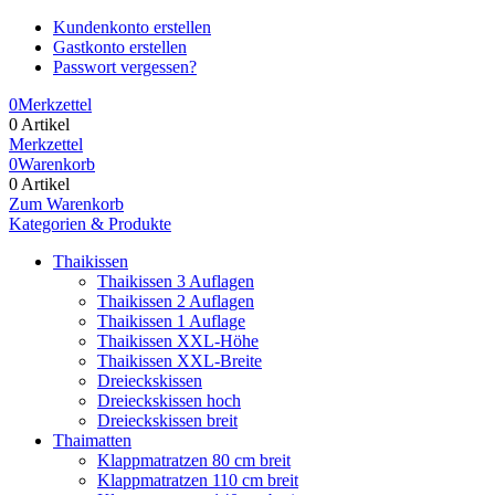
Kundenkonto erstellen
Gastkonto erstellen
Passwort vergessen?
0
Merkzettel
0 Artikel
Merkzettel
0
Warenkorb
0 Artikel
Zum Warenkorb
Kategorien & Produkte
Thaikissen
Thaikissen 3 Auflagen
Thaikissen 2 Auflagen
Thaikissen 1 Auflage
Thaikissen XXL-Höhe
Thaikissen XXL-Breite
Dreieckskissen
Dreieckskissen hoch
Dreieckskissen breit
Thaimatten
Klappmatratzen 80 cm breit
Klappmatratzen 110 cm breit