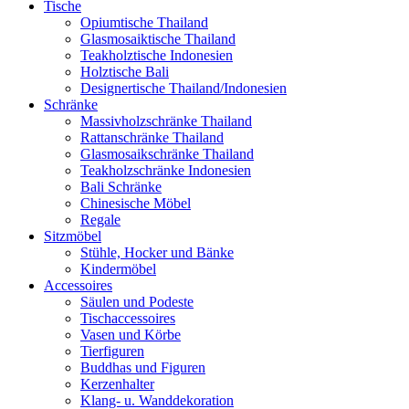
Tische
Opiumtische Thailand
Glasmosaiktische Thailand
Teakholztische Indonesien
Holztische Bali
Designertische Thailand/Indonesien
Schränke
Massivholzschränke Thailand
Rattanschränke Thailand
Glasmosaikschränke Thailand
Teakholzschränke Indonesien
Bali Schränke
Chinesische Möbel
Regale
Sitzmöbel
Stühle, Hocker und Bänke
Kindermöbel
Accessoires
Säulen und Podeste
Tischaccessoires
Vasen und Körbe
Tierfiguren
Buddhas und Figuren
Kerzenhalter
Klang- u. Wanddekoration