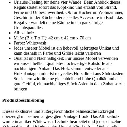
Urlaubs-Feeling für deine vier Wände: Beim Anblick dieses
Regals startet sofort das Kopfkino und erzählt von Strand,
Ferne und Unbeschwertheit. Ob für Bücher im Wohnzimmer,
Geschirr in der Küche oder als edles Accessoire im Bad - das
Regal verwandelt deine Räume in ein ganzjähriges
Urlaubsparadies
Albiziaholz
Maße (B x T x H): 42 cm x 42 cm x 70 cm
Farbe: Whitewash
Jedes unserer Möbel ist ein liebevoll gefertigtes Unikat und
kann deshalb in Farbe und Größe leicht variieren
Qualität und Nachhaltigkeit: Für unsere Möbel verwenden
wir ausschließlich qualitativ hochwertige Rohstoffe aus
nachhaltigem Anbau. Das Holz stammt entweder aus
Holzplantagen oder ist recyceltes Holz direkt aus Südostasien.
So sichern wir dir eine gleichbleibend hohe Qualität und das
gute Gefühl, ein nachhaltiges Stück Asien in dein Zuhause zu
bringen
Produktbeschreibung
Dieses exklusive und außergewöhnliche balinesische Eckregal
überzeugt mit seinem angesagtem Vintage-Look. Das Albiziaholz
wurde in antiker Whitewash-Technik bearbeitet und jedes einzelne
Eckregal aus Bali ist ein echtes Unikat. Für das Asia-Wohnstudio