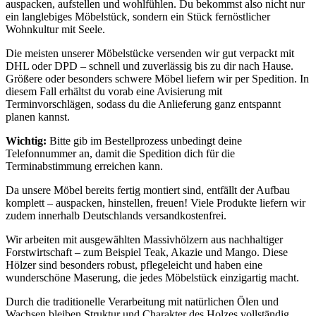
auspacken, aufstellen und wohlfühlen. Du bekommst also nicht nur
ein langlebiges Möbelstück, sondern ein Stück fernöstlicher
Wohnkultur mit Seele.
Die meisten unserer Möbelstücke versenden wir gut verpackt mit
DHL oder DPD – schnell und zuverlässig bis zu dir nach Hause.
Größere oder besonders schwere Möbel liefern wir per Spedition. In
diesem Fall erhältst du vorab eine Avisierung mit
Terminvorschlägen, sodass du die Anlieferung ganz entspannt
planen kannst.
Wichtig:
Bitte gib im Bestellprozess unbedingt deine
Telefonnummer an, damit die Spedition dich für die
Terminabstimmung erreichen kann.
Da unsere Möbel bereits fertig montiert sind, entfällt der Aufbau
komplett – auspacken, hinstellen, freuen! Viele Produkte liefern wir
zudem innerhalb Deutschlands versandkostenfrei.
Wir arbeiten mit ausgewählten Massivhölzern aus nachhaltiger
Forstwirtschaft – zum Beispiel Teak, Akazie und Mango. Diese
Hölzer sind besonders robust, pflegeleicht und haben eine
wunderschöne Maserung, die jedes Möbelstück einzigartig macht.
Durch die traditionelle Verarbeitung mit natürlichen Ölen und
Wachsen bleiben Struktur und Charakter des Holzes vollständig