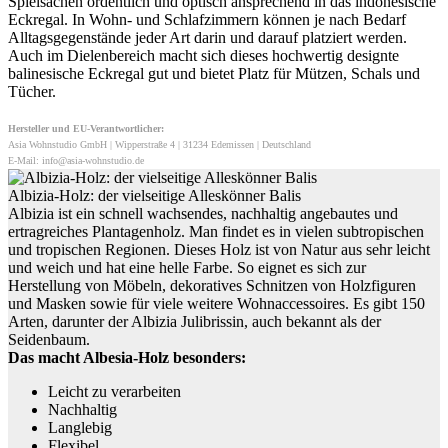
Spielsachen ordentlich und optisch ansprechend in das indonesische
Eckregal. In Wohn- und Schlafzimmern können je nach Bedarf
Alltagsgegenstände jeder Art darin und darauf platziert werden.
Auch im Dielenbereich macht sich dieses hochwertig designte
balinesische Eckregal gut und bietet Platz für Mützen, Schals und
Tücher.
Hersteller und EU-Verantwortlicher:
Asia Wohnstudio GmbH | Wipperstraße 4 | 31234 Edemissen | Deutschland
E-Mail: info@asia-wohnstudio.de
Albizia-Holz: der vielseitige Alleskönner Balis
Albizia ist ein schnell wachsendes, nachhaltig angebautes und
ertragreiches Plantagenholz. Man findet es in vielen subtropischen
und tropischen Regionen. Dieses Holz ist von Natur aus sehr leicht
und weich und hat eine helle Farbe. So eignet es sich zur
Herstellung von Möbeln, dekoratives Schnitzen von Holzfiguren
und Masken sowie für viele weitere Wohnaccessoires. Es gibt 150
Arten, darunter der Albizia Julibrissin, auch bekannt als der
Seidenbaum.
Das macht Albesia-Holz besonders:
Leicht zu verarbeiten
Nachhaltig
Langlebig
Flexibel