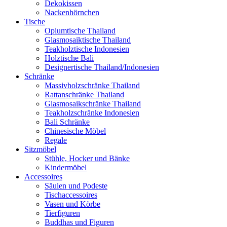
Dekokissen
Nackenhörnchen
Tische
Opiumtische Thailand
Glasmosaiktische Thailand
Teakholztische Indonesien
Holztische Bali
Designertische Thailand/Indonesien
Schränke
Massivholzschränke Thailand
Rattanschränke Thailand
Glasmosaikschränke Thailand
Teakholzschränke Indonesien
Bali Schränke
Chinesische Möbel
Regale
Sitzmöbel
Stühle, Hocker und Bänke
Kindermöbel
Accessoires
Säulen und Podeste
Tischaccessoires
Vasen und Körbe
Tierfiguren
Buddhas und Figuren