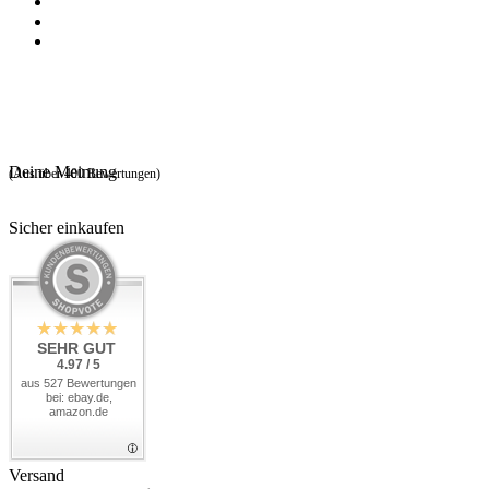
Deine Meinung
(Aus über 400 Bewertungen)
Sicher einkaufen
SEHR GUT
4.97 / 5
aus 527 Bewertungen
bei: ebay.de,
amazon.de
Versand