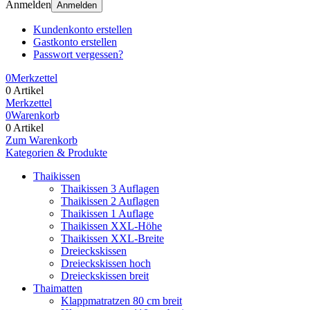
Anmelden
Anmelden
Kundenkonto erstellen
Gastkonto erstellen
Passwort vergessen?
0
Merkzettel
0 Artikel
Merkzettel
0
Warenkorb
0 Artikel
Zum Warenkorb
Kategorien & Produkte
Thaikissen
Thaikissen 3 Auflagen
Thaikissen 2 Auflagen
Thaikissen 1 Auflage
Thaikissen XXL-Höhe
Thaikissen XXL-Breite
Dreieckskissen
Dreieckskissen hoch
Dreieckskissen breit
Thaimatten
Klappmatratzen 80 cm breit