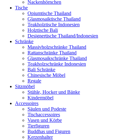
Nackenhörnchen
Tische
Opiumtische Thailand
Glasmosaiktische Thailand
Teakholztische Indonesien
Holztische Bali
Designertische Thailand/Indonesien
Schränke
Massivholzschränke Thailand
Rattanschränke Thailand
Glasmosaikschränke Thailand
Teakholzschränke Indonesien
Bali Schränke
Chinesische Möbel
Regale
Sitzmöbel
Stühle, Hocker und Bänke
Kindermöbel
Accessoires
Säulen und Podeste
Tischaccessoires
Vasen und Körbe
Tierfiguren
Buddhas und Figuren
Kerzenhalter