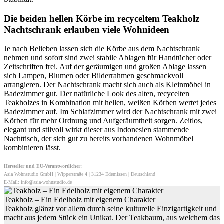
Die beiden hellen Körbe im recyceltem Teakholz
Nachtschrank erlauben viele Wohnideen
Je nach Belieben lassen sich die Körbe aus dem Nachtschrank
nehmen und sofort sind zwei stabile Ablagen für Handtücher oder
Zeitschriften frei. Auf der geräumigen und großen Ablage lassen
sich Lampen, Blumen oder Bilderrahmen geschmackvoll
arrangieren. Der Nachtschrank macht sich auch als Kleinmöbel in
Badezimmer gut. Der natürliche Look des alten, recycelten
Teakholzes in Kombination mit hellen, weißen Körben wertet jedes
Badezimmer auf. Im Schlafzimmer wird der Nachtschrank mit zwei
Körben für mehr Ordnung und Aufgeräumtheit sorgen. Zeitlos,
elegant und stilvoll wirkt dieser aus Indonesien stammende
Nachttisch, der sich gut zu bereits vorhandenen Wohnmöbel
kombinieren lässt.
Hersteller und EU-Verantwortlicher:
Asia Wohnstudio GmbH | Wipperstraße 4 | 31234 Edemissen | Deutschland
E-Mail: info@asia-wohnstudio.de
Teakholz – Ein Edelholz mit eigenem Charakter
Teakholz glänzt vor allem durch seine kulturelle Einzigartigkeit und
macht aus jedem Stück ein Unikat. Der Teakbaum, aus welchem das