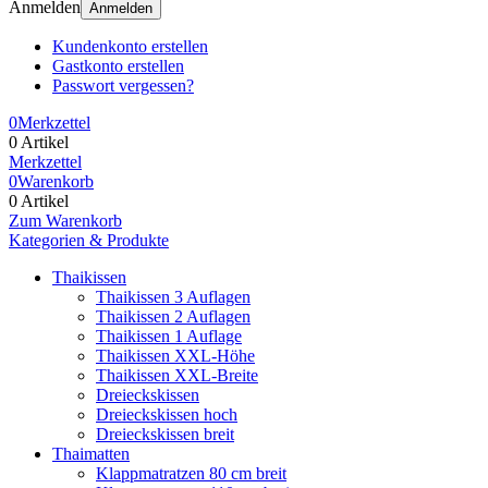
Anmelden
Anmelden
Kundenkonto erstellen
Gastkonto erstellen
Passwort vergessen?
0
Merkzettel
0 Artikel
Merkzettel
0
Warenkorb
0 Artikel
Zum Warenkorb
Kategorien & Produkte
Thaikissen
Thaikissen 3 Auflagen
Thaikissen 2 Auflagen
Thaikissen 1 Auflage
Thaikissen XXL-Höhe
Thaikissen XXL-Breite
Dreieckskissen
Dreieckskissen hoch
Dreieckskissen breit
Thaimatten
Klappmatratzen 80 cm breit