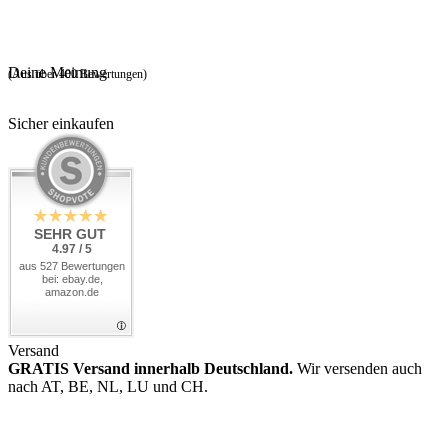
Deine Meinung
(Aus über 400 Bewertungen)
Sicher einkaufen
SEHR GUT
4.97 / 5
aus 527 Bewertungen
bei: ebay.de,
amazon.de
Versand
GRATIS Versand innerhalb Deutschland.
Wir versenden auch
nach AT, BE, NL, LU und CH.