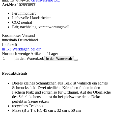
inkl. 19 % MwSt.
Gratisversand DE
*
Art.Nr.:
1028938931
Fertig montiert
Liebevolle Handarbeiten
CO2-neutral
Fair, nachhaltig, verantwortungsvoll
Kostenloser Versand
innerhalb Deutschland
Lieferzeit
in 1-3 Werktagen bei dir
Nur noch wenige Artikel auf Lager
In den Warenkorb
In den Warenkorb
Produktdetails
Dieses kleines Schränkchen aus Teak ist wahrlich ein echtes
Schmuckstück! Zwei niedliche Körbchen finden in den
Fächern Platz und sorgen so für Ordnung. Auf der Oberfläche
des Schränkchens kannst du beispielsweise deine Deko
perfekt in Szene setzen
recyceltes Teakholz
Maße (B x T x H): 45 cm x 32 cm x 50 cm