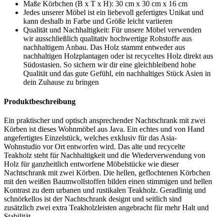
Maße Körbchen (B x T x H): 30 cm x 30 cm x 16 cm
Jedes unserer Möbel ist ein liebevoll gefertigtes Unikat und
kann deshalb in Farbe und Größe leicht variieren
Qualität und Nachhaltigkeit: Für unsere Möbel verwenden
wir ausschließlich qualitativ hochwertige Rohstoffe aus
nachhaltigem Anbau. Das Holz stammt entweder aus
nachhaltigen Holzplantagen oder ist recyceltes Holz direkt aus
Südostasien. So sichern wir dir eine gleichbleibend hohe
Qualität und das gute Gefühl, ein nachhaltiges Stück Asien in
dein Zuhause zu bringen
Produktbeschreibung
Ein praktischer und optisch ansprechender Nachtschrank mit zwei
Körben ist dieses Wohnmöbel aus Java. Ein echtes und von Hand
angefertigtes Einzelstück, welches exklusiv für das Asia-
Wohnstudio vor Ort entworfen wird. Das alte und recycelte
Teakholz steht für Nachhaltigkeit und die Wiederverwendung von
Holz für ganzheitlich entworfene Möbelstücke wie dieser
Nachtschrank mit zwei Körben. Die hellen, geflochtenen Körbchen
mit den weißen Baumwollstoffen bilden einen stimmigen und hellen
Kontrast zu dem urbanen und rustikalen Teakholz. Geradlinig und
schnörkellos ist der Nachtschrank designt und seitlich sind
zusätzlich zwei extra Teakholzleisten angebracht für mehr Halt und
Stabilität.