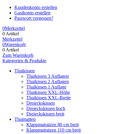
Kundenkonto erstellen
Gastkonto erstellen
Passwort vergessen?
0
Merkzettel
0 Artikel
Merkzettel
0
Warenkorb
0 Artikel
Zum Warenkorb
Kategorien & Produkte
Thaikissen
Thaikissen 3 Auflagen
Thaikissen 2 Auflagen
Thaikissen 1 Auflage
Thaikissen XXL-Höhe
Thaikissen XXL-Breite
Dreieckskissen
Dreieckskissen hoch
Dreieckskissen breit
Thaimatten
Klappmatratzen 80 cm breit
Klappmatratzen 110 cm breit