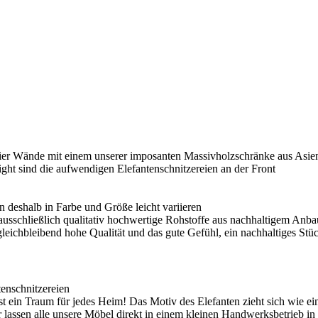
ier Wände mit einem unserer imposanten Massivholzschränke aus Asien.
ght sind die aufwendigen Elefantenschnitzereien an der Front
nn deshalb in Farbe und Größe leicht variieren
ausschließlich qualitativ hochwertige Rohstoffe aus nachhaltigem Anba
 gleichbleibend hohe Qualität und das gute Gefühl, ein nachhaltiges St
tenschnitzereien
ist ein Traum für jedes Heim! Das Motiv des Elefanten zieht sich wie ei
lassen alle unsere Möbel direkt in einem kleinen Handwerksbetrieb in 