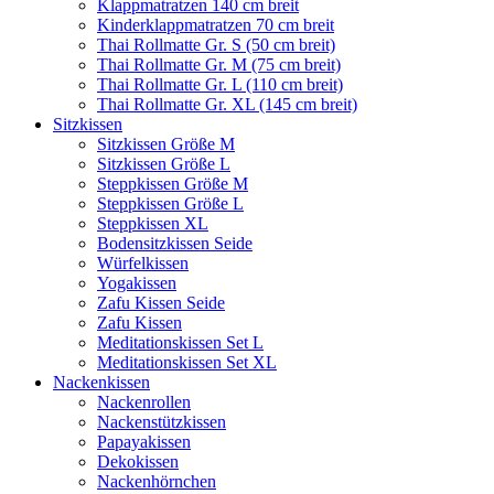
Klappmatratzen 140 cm breit
Kinderklappmatratzen 70 cm breit
Thai Rollmatte Gr. S (50 cm breit)
Thai Rollmatte Gr. M (75 cm breit)
Thai Rollmatte Gr. L (110 cm breit)
Thai Rollmatte Gr. XL (145 cm breit)
Sitzkissen
Sitzkissen Größe M
Sitzkissen Größe L
Steppkissen Größe M
Steppkissen Größe L
Steppkissen XL
Bodensitzkissen Seide
Würfelkissen
Yogakissen
Zafu Kissen Seide
Zafu Kissen
Meditationskissen Set L
Meditationskissen Set XL
Nackenkissen
Nackenrollen
Nackenstützkissen
Papayakissen
Dekokissen
Nackenhörnchen