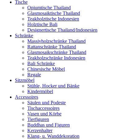
Tische
Opiumtische Thailand
Glasmosaiktische Thailand
Teakholztische Indonesien
Holztische Bali
Designertische Thailand/Indonesien
Schränke
Massivholzschränke Thailand
Rattanschränke Thailand
Glasmosaikschränke Thailand
Teakholzschränke Indonesien
Bali Schränke
Chinesische Möbel
Regale
Sitzmöbel
Stühle, Hocker und Bänke
Kindermöbel
Accessoires
Säulen und Podeste
Tischaccessoires
Vasen und Körbe
Tierfiguren
Buddhas und Figuren
Kerzenhalter
Klang- u. Wanddekoration