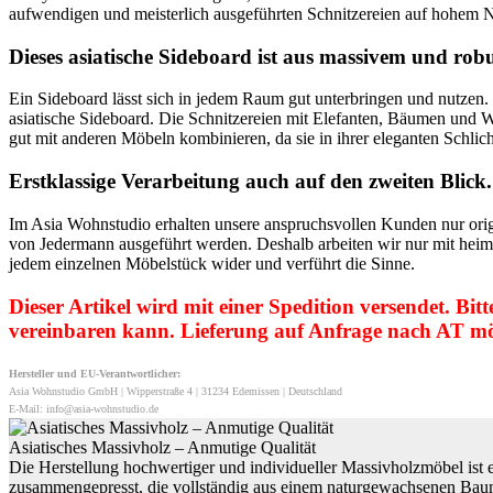
aufwendigen und meisterlich ausgeführten Schnitzereien auf hohem 
Dieses asiatische Sideboard ist aus massivem und robu
Ein Sideboard lässt sich in jedem Raum gut unterbringen und nutzen. B
asiatische Sideboard. Die Schnitzereien mit Elefanten, Bäumen und W
gut mit anderen Möbeln kombinieren, da sie in ihrer eleganten Schli
Erstklassige Verarbeitung auch auf den zweiten Blick.
Im Asia Wohnstudio erhalten unsere anspruchsvollen Kunden nur origi
von Jedermann ausgeführt werden. Deshalb arbeiten wir nur mit heimis
jedem einzelnen Möbelstück wider und verführt die Sinne.
Dieser Artikel wird mit einer Spedition versendet. Bi
vereinbaren kann. Lieferung auf Anfrage nach AT mö
Hersteller und EU-Verantwortlicher:
Asia Wohnstudio GmbH | Wipperstraße 4 | 31234 Edemissen | Deutschland
E-Mail: info@asia-wohnstudio.de
Asiatisches Massivholz – Anmutige Qualität
Die Herstellung hochwertiger und individueller Massivholzmöbel ist 
zusammengepresst, die vollständig aus einem naturgewachsenen Baums