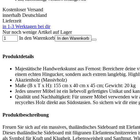
Kostenloser Versand
innerhalb Deutschland
Lieferzeit
in 1-3 Werktagen bei dir
Nur noch wenige Artikel auf Lager
In den Warenkorb
In den Warenkorb
Produktdetails
Majestätische Handwerkskunst aus Fernost: Bereichere deine v
einem echten Hingucker, sondern auch extrem langlebig. Highli
Akazienholz (Massivholz)
Maße (B x T x H): 155 cm x 40 cm x 45 cm; Gewicht: 20 kg
Jedes unserer Möbel ist ein liebevoll gefertigtes Unikat und ka
Qualität und Nachhaltigkeit: Für unsere Möbel verwenden wir 
recyceltes Holz direkt aus Südostasien. So sichern wir dir eine
Produktbeschreibung
Freuen Sie sich auf ein massives, thailändisches Sideboard mit Elefan
Dieses thailändische Sideboard mit filigranen Elefantenschnitzereien 
als Symbol für Kraft und Klugheit, Lebensweisheit und Sanftmut. Wir 