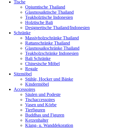
Tische
Opiumtische Thailand
Glasmosaiktische Thailand
Teakholztische Indonesien
Holztische Bali
Designertische Thailand/Indonesien
Schränke
Massivholzschränke Thailand
Rattanschränke Thailand
Glasmosaikschränke Thailand
Teakholzschränke Indonesien
Bali Schränke
Chinesische Möbel
Regale
Sitzmöbel
Stühle, Hocker und Bänke
Kindermöbel
Accessoires
Säulen und Podeste
Tischaccessoires
Vasen und Körbe
Tierfiguren
Buddhas und Figuren
Kerzenhalter
Klang- u. Wanddekoration