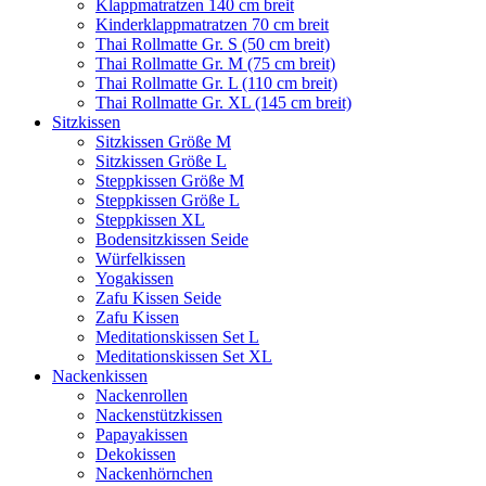
Klappmatratzen 140 cm breit
Kinderklappmatratzen 70 cm breit
Thai Rollmatte Gr. S (50 cm breit)
Thai Rollmatte Gr. M (75 cm breit)
Thai Rollmatte Gr. L (110 cm breit)
Thai Rollmatte Gr. XL (145 cm breit)
Sitzkissen
Sitzkissen Größe M
Sitzkissen Größe L
Steppkissen Größe M
Steppkissen Größe L
Steppkissen XL
Bodensitzkissen Seide
Würfelkissen
Yogakissen
Zafu Kissen Seide
Zafu Kissen
Meditationskissen Set L
Meditationskissen Set XL
Nackenkissen
Nackenrollen
Nackenstützkissen
Papayakissen
Dekokissen
Nackenhörnchen