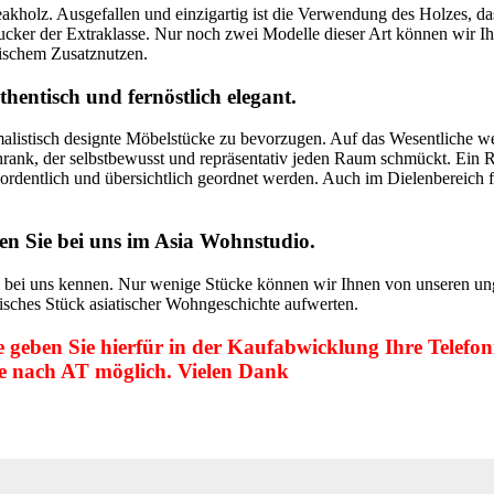
eakholz. Ausgefallen und einzigartig ist die Verwendung des Holzes, d
ucker der Extraklasse. Nur noch zwei Modelle dieser Art können wir 
ischem Zusatznutzen.
thentisch und fernöstlich elegant.
malistisch designte Möbelstücke zu bevorzugen. Auf das Wesentliche wer
hrank, der selbstbewusst und repräsentativ jeden Raum schmückt. Ein R
dentlich und übersichtlich geordnet werden. Auch im Dielenbereich fü
en Sie bei uns im Asia Wohnstudio.
 bei uns kennen. Nur wenige Stücke können wir Ihnen von unseren ung
sches Stück asiatischer Wohngeschichte aufwerten.
tte geben Sie hierfür in der Kaufabwicklung Ihre Telef
ge nach AT möglich. Vielen Dank