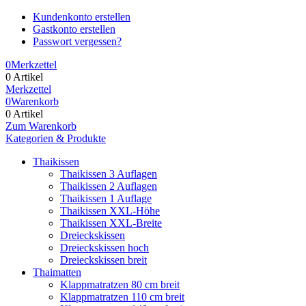
Kundenkonto erstellen
Gastkonto erstellen
Passwort vergessen?
0
Merkzettel
0 Artikel
Merkzettel
0
Warenkorb
0 Artikel
Zum Warenkorb
Kategorien & Produkte
Thaikissen
Thaikissen 3 Auflagen
Thaikissen 2 Auflagen
Thaikissen 1 Auflage
Thaikissen XXL-Höhe
Thaikissen XXL-Breite
Dreieckskissen
Dreieckskissen hoch
Dreieckskissen breit
Thaimatten
Klappmatratzen 80 cm breit
Klappmatratzen 110 cm breit