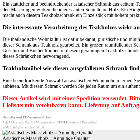
Ein stattlicher und beeindruckender asiatischer Schrank aus echtem T
den Maserungen wirken die interessanten Schnitte im Holz. Ein Hing
macht auch diesem Teakholzschrank ein Einzelstück mit hohem prakt
Die interessante Verarbeitung des Teakholzes wirkt au
Die thailändische Wohnkultur ist dafür bekannt, puristische und mini
dieser Schrank aus Teakholz gearbeitet. Ein großer, raumfüllender Sc
Geschirr und Bücher können in diesem geräumigen Teakholzschrank or
dieses Schränkchen hervorragend.
Teakholzmöbel wie diesen ausgefallenen Schrank find
Eine beeindruckende Auswahl an asiatischen Wohnmöbeln lernen Sie
anbieten. Mit diesem Schrank werden Sie jeden Raum um ein authenti
Dieser Artikel wird mit einer Spedition versendet. Bi
Liefertermin vereinbaren kann. Lieferung auf Anfra
Hersteller und EU-Verantwortlicher:
Asia Wohnstudio GmbH | Wipperstraße 4 | 31234 Edemissen | Deutschland
E-Mail: info@asia-wohnstudio.de
Asiatisches Massivholz – Anmutige Qualität