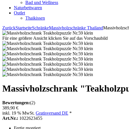
Bad und Wellness
Naturbettwaren
Outlet
Thaikissen
Zurück
Startseite
Schränke
Massivholzschränke Thailand
Massivholzsch
Für eine größere Ansicht klicken Sie auf das Vorschaubild
Massivholzschrank "Teakholzpuz
Bewertungen:
(2)
389,90 €
inkl. 19 % MwSt.
Gratisversand DE
*
Art.Nr.:
1022623455
Fertig montiert