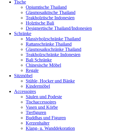
Tische
Opiumtische Thailand
Glasmosaiktische Thailand
Teakholztische Indonesien
Holztische Bali
Designertische Thailand/Indonesien
Schränke
Massivholzschränke Thailand
Rattanschränke Thailand
Glasmosaikschränke Thailand
Teakholzschränke Indonesien
Bali Schränke
Chinesische Möbel
Regale
Sitzmöbel
Stühle, Hocker und Bänke
Kindermöbel
Accessoires
Säulen und Podeste
Tischaccessoires
Vasen und Körbe
Tierfiguren
Buddhas und Figuren
Kerzenhalter
Klang- u. Wanddekoration