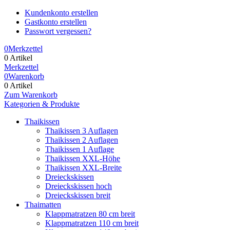
Kundenkonto erstellen
Gastkonto erstellen
Passwort vergessen?
0
Merkzettel
0 Artikel
Merkzettel
0
Warenkorb
0 Artikel
Zum Warenkorb
Kategorien & Produkte
Thaikissen
Thaikissen 3 Auflagen
Thaikissen 2 Auflagen
Thaikissen 1 Auflage
Thaikissen XXL-Höhe
Thaikissen XXL-Breite
Dreieckskissen
Dreieckskissen hoch
Dreieckskissen breit
Thaimatten
Klappmatratzen 80 cm breit
Klappmatratzen 110 cm breit