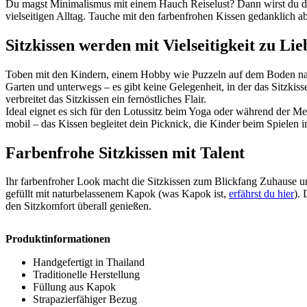
Du magst Minimalismus mit einem Hauch Reiselust? Dann wirst du die
vielseitigen Alltag. Tauche mit den farbenfrohen Kissen gedanklich a
Sitzkissen werden mit Vielseitigkeit zu Lie
Toben mit den Kindern, einem Hobby wie Puzzeln auf dem Boden nachge
Garten und unterwegs – es gibt keine Gelegenheit, in der das Sitzkisse
verbreitet das Sitzkissen ein fernöstliches Flair.
Ideal eignet es sich für den Lotussitz beim Yoga oder während der Me
mobil – das Kissen begleitet dein Picknick, die Kinder beim Spielen
Farbenfrohe Sitzkissen mit Talent
Ihr farbenfroher Look macht die Sitzkissen zum Blickfang Zuhause und
gefüllt mit naturbelassenem Kapok (was Kapok ist,
erfährst du hier
).
den Sitzkomfort überall genießen.
Produktinformationen
Handgefertigt in Thailand
Traditionelle Herstellung
Füllung aus Kapok
Strapazierfähiger Bezug