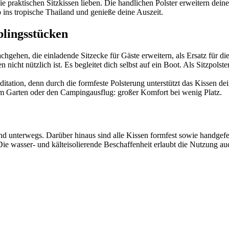
 praktischen Sitzkissen lieben. Die handlichen Polster erweitern dei
b ins tropische Thailand und genieße deine Auszeit.
blingsstücken
hen, die einladende Sitzecke für Gäste erweitern, als Ersatz für die 
n nicht nützlich ist. Es begleitet dich selbst auf ein Boot. Als Sitzpol
ditation, denn durch die formfeste Polsterung unterstützt das Kissen d
 im Garten oder den Campingausflug: großer Komfort bei wenig Platz.
 unterwegs. Darüber hinaus sind alle Kissen formfest sowie handgefert
 Die wasser- und kälteisolierende Beschaffenheit erlaubt die Nutzung 