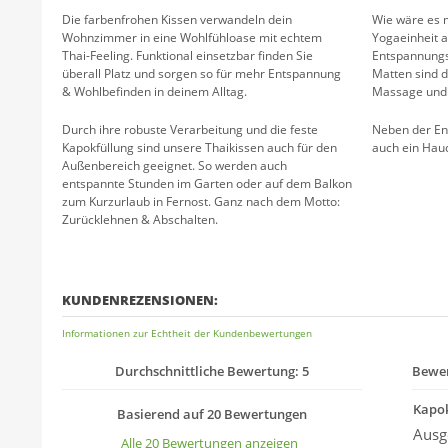
Die farbenfrohen Kissen verwandeln dein
Wie wäre es m
Wohnzimmer in eine Wohlfühloase mit echtem
Yogaeinheit 
Thai-Feeling. Funktional einsetzbar finden Sie
Entspannungs
überall Platz und sorgen so für mehr Entspannung
Matten sind d
& Wohlbefinden in deinem Alltag.
Massage und 
Durch ihre robuste Verarbeitung und die feste
Neben der En
Kapokfüllung sind unsere Thaikissen auch für den
auch ein Hauc
Außenbereich geeignet. So werden auch
entspannte Stunden im Garten oder auf dem Balkon
zum Kurzurlaub in Fernost. Ganz nach dem Motto:
Zurücklehnen & Abschalten.
KUNDENREZENSIONEN:
Informationen zur Echtheit der Kundenbewertungen
Durchschnittliche Bewertung: 5
Bewer
Kapok
Basierend auf 20 Bewertungen
Ausge
Alle 20 Bewertungen anzeigen