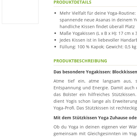
PRODUKTDETAILS
Mehr Vielfalt für deine Yoga-Routine:
spannende neue Asanas in deinem Yo
handliche Kissen findet überall Platz
Maße Yogakissen (L x B x H): 17 cm x
Jedes Kissen ist in liebevoller Hand
Füllung: 100 % Kapok; Gewicht: 0,5 kg
PRODUKTBESCHREIBUNG
Das besondere Yogakissen: Blockkissen
Atme tief ein, atme langsam aus, 
Entspannung und Energie. Damit auch de
das Bolster ein hilfreiches Stützkissen
dient Yogis schon lange als Erweiterung
Yoga-Profi. Das Stützkissen ist rechtec
Mit dem Stützkissen Yoga Zuhause ode
Ob du Yoga in deinen eigenen vier Wänd
gemeinsam mit Gleichgesinnten im Yoga-