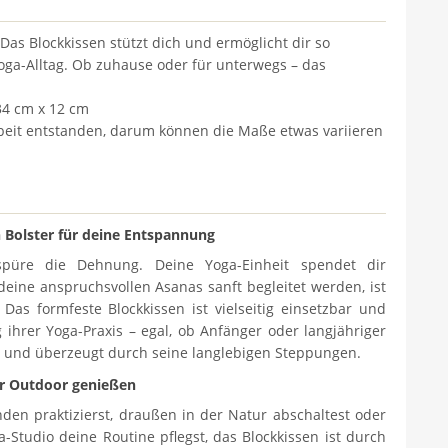
 Das Blockkissen stützt dich und ermöglicht dir so
ga-Alltag. Ob zuhause oder für unterwegs – das
 34 cm x 12 cm
arbeit entstanden, darum können die Maße etwas variieren
 Bolster für deine Entspannung
spüre die Dehnung. Deine Yoga-Einheit spendet dir
ine anspruchsvollen Asanas sanft begleitet werden, ist
. Das formfeste Blockkissen ist vielseitig einsetzbar und
 ihrer Yoga-Praxis – egal, ob Anfänger oder langjähriger
kig und überzeugt durch seine langlebigen Steppungen.
r Outdoor genießen
en praktizierst, draußen in der Natur abschaltest oder
Studio deine Routine pflegst, das Blockkissen ist durch