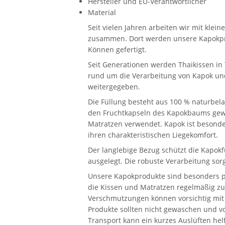
Hersteller und EU-Verantwortlicher
Material
Seit vielen Jahren arbeiten wir mit kle
zusammen. Dort werden unsere Kapokpr
Können gefertigt.
Seit Generationen werden Thaikissen in 
rund um die Verarbeitung von Kapok und
weitergegeben.
Die Füllung besteht aus 100 % naturbela
den Fruchtkapseln des Kapokbaums gewo
Matratzen verwendet. Kapok ist besonder
ihren charakteristischen Liegekomfort.
Der langlebige Bezug schützt die Kapokf
ausgelegt. Die robuste Verarbeitung sor
Unsere Kapokprodukte sind besonders pf
die Kissen und Matratzen regelmäßig zu 
Verschmutzungen können vorsichtig mit 
Produkte sollten nicht gewaschen und v
Transport kann ein kurzes Auslüften helfe