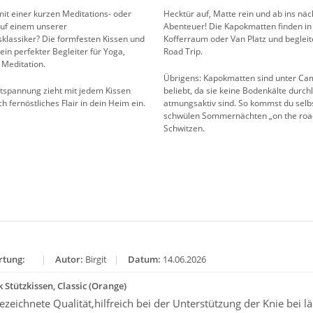
it einer kurzen Meditations- oder
Hecktür auf, Matte rein und ab ins näc
auf einem unserer
Abenteuer! Die Kapokmatten finden i
klassiker? Die formfesten Kissen und
Kofferraum oder Van Platz und begleit
ein perfekter Begleiter für Yoga,
Road Trip.
Meditation.
Übrigens: Kapokmatten sind unter Ca
tspannung zieht mit jedem Kissen
beliebt, da sie keine Bodenkälte durc
h fernöstliches Flair in dein Heim ein.
atmungsaktiv sind. So kommst du selbs
schwülen Sommernächten „on the road“
Schwitzen.
tung:
|
Autor:
Birgit
|
Datum:
14.06.2026
 Stützkissen, Classic (Orange)
zeichnete Qualität,hilfreich bei der Unterstützung der Knie bei 