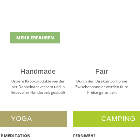
MEHR ERFAHREN
Handmade
Fair
Unsere Kapokprodukte werden
Durch den Direktimport ohne
per Doppelnaht vernäht und in
Zwischenhändler werden faire
liebevoller Handarbeit gestopft
Preise garantiert
YOGA
CAMPING
E MEDITATION
FERNWEH?