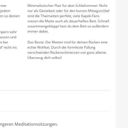
hste
Minimalistischer Flair für dein Schlafzimmer: Nicht
n jedem
nur als Gästebett oder für den kurzen Mittagsschlaf
en so deinen
sind die Thaimatten perfekt, viele Kapok-Fans
nutzen die Matte auch als dauerhaftes Bett. Schnell
zusammengeklappt hast du dein Bett so außerdem
immer dabei.
mpern sehr
hlassen und
t bei
Das Beste: Die Matten sind für deinen Rücken eine
 nicht ins
echte Wohltat. Durch die formfeste Füllung
verschwinden Rückenschmerzen von ganz alleine.
Überzeug dich selbst!
längeren Meditationssitzungen.