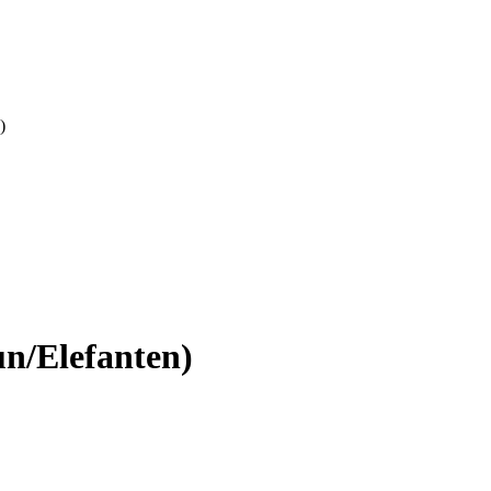
)
un/Elefanten)