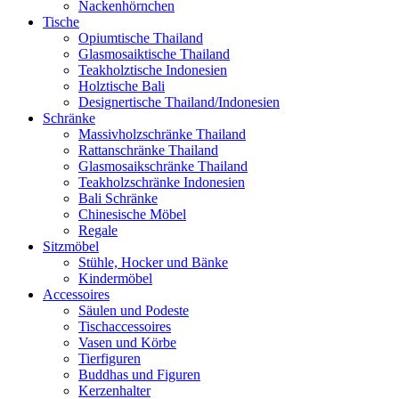
Nackenhörnchen
Tische
Opiumtische Thailand
Glasmosaiktische Thailand
Teakholztische Indonesien
Holztische Bali
Designertische Thailand/Indonesien
Schränke
Massivholzschränke Thailand
Rattanschränke Thailand
Glasmosaikschränke Thailand
Teakholzschränke Indonesien
Bali Schränke
Chinesische Möbel
Regale
Sitzmöbel
Stühle, Hocker und Bänke
Kindermöbel
Accessoires
Säulen und Podeste
Tischaccessoires
Vasen und Körbe
Tierfiguren
Buddhas und Figuren
Kerzenhalter