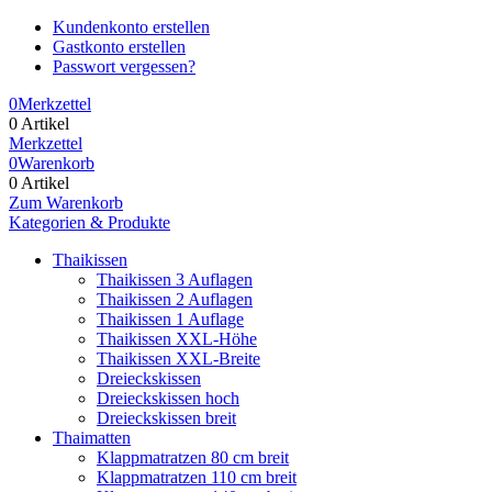
Kundenkonto erstellen
Gastkonto erstellen
Passwort vergessen?
0
Merkzettel
0 Artikel
Merkzettel
0
Warenkorb
0 Artikel
Zum Warenkorb
Kategorien & Produkte
Thaikissen
Thaikissen 3 Auflagen
Thaikissen 2 Auflagen
Thaikissen 1 Auflage
Thaikissen XXL-Höhe
Thaikissen XXL-Breite
Dreieckskissen
Dreieckskissen hoch
Dreieckskissen breit
Thaimatten
Klappmatratzen 80 cm breit
Klappmatratzen 110 cm breit