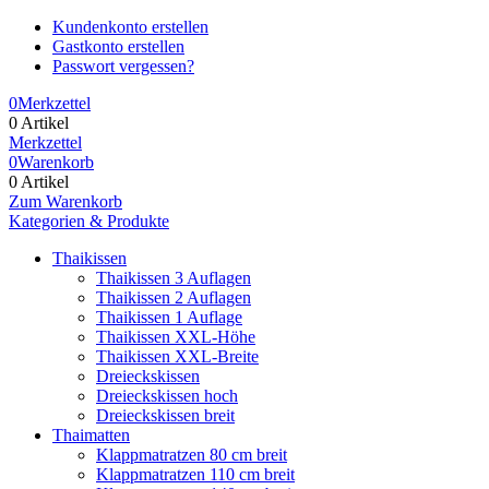
Kundenkonto erstellen
Gastkonto erstellen
Passwort vergessen?
0
Merkzettel
0 Artikel
Merkzettel
0
Warenkorb
0 Artikel
Zum Warenkorb
Kategorien & Produkte
Thaikissen
Thaikissen 3 Auflagen
Thaikissen 2 Auflagen
Thaikissen 1 Auflage
Thaikissen XXL-Höhe
Thaikissen XXL-Breite
Dreieckskissen
Dreieckskissen hoch
Dreieckskissen breit
Thaimatten
Klappmatratzen 80 cm breit
Klappmatratzen 110 cm breit