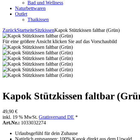
Bad und Wellness
Naturbettwaren
Outlet
Thaikissen
Zurück
Startseite
Sitzkissen
Kapok Stützkissen faltbar (Grün)
Für eine größere Ansicht klicken Sie auf das Vorschaubild
Kapok Stützkissen faltbar (Grü
49,90 €
inkl. 19 % MwSt.
Gratisversand DE
*
Art.Nr.:
1033032274
Urlaubsgefühl für dein Zuhause
Natürlich entspannen: 100% Kapok direkt aus dem Urwald