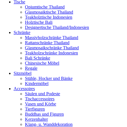
Tische
Opiumtische Thailand
Glasmosaiktische Thailand
Teakholztische Indonesien
Holztische Bali
Designertische Thailand/Indonesien
Schränke
Massivholzschränke Thailand
Rattanschränke Thailand
Glasmosaikschränke Thailand
Teakholzschränke Indonesien
Bali Schränke
Chinesische Möbel
Regale
Sitzmöbel
Stühle, Hocker und Bänke
Kindermöbel
Accessoires
Säulen und Podeste
Tischaccessoires
Vasen und Körbe
Tierfiguren
Buddhas und Figuren
Kerzenhalter
Klang- u. Wanddekoration