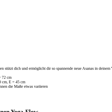
en stützt dich und ermöglicht dir so spannende neue Asanas in deinem
= 72 cm
0 cm, E = 45 cm
önnen die Maße etwas variieren
einen Yoga-Flow