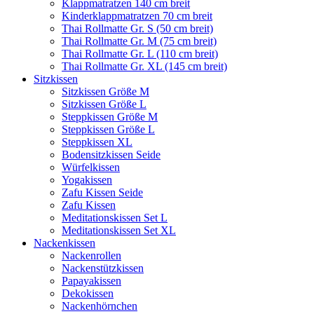
Klappmatratzen 140 cm breit
Kinderklappmatratzen 70 cm breit
Thai Rollmatte Gr. S (50 cm breit)
Thai Rollmatte Gr. M (75 cm breit)
Thai Rollmatte Gr. L (110 cm breit)
Thai Rollmatte Gr. XL (145 cm breit)
Sitzkissen
Sitzkissen Größe M
Sitzkissen Größe L
Steppkissen Größe M
Steppkissen Größe L
Steppkissen XL
Bodensitzkissen Seide
Würfelkissen
Yogakissen
Zafu Kissen Seide
Zafu Kissen
Meditationskissen Set L
Meditationskissen Set XL
Nackenkissen
Nackenrollen
Nackenstützkissen
Papayakissen
Dekokissen
Nackenhörnchen