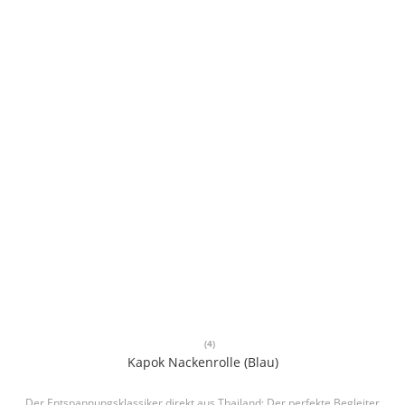
(4)
Kapok Nackenrolle (Blau)
Der Entspannungsklassiker direkt aus Thailand: Der perfekte Begleiter