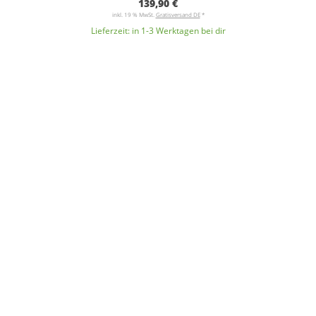
139,90 €
inkl. 19 % MwSt.
Gratisversand DE
*
Lieferzeit:
in 1-3 Werktagen bei dir