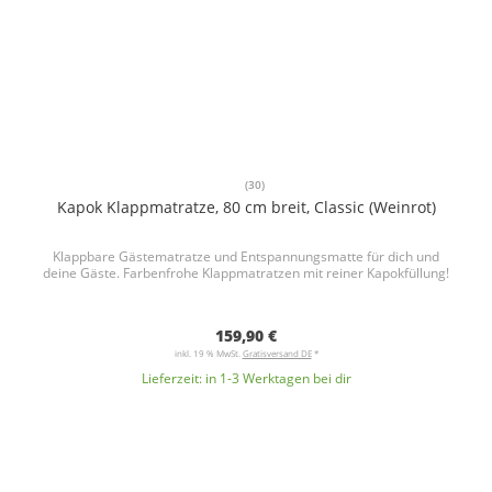
(30)
Kapok Klappmatratze, 80 cm breit, Classic (Weinrot)
Klappbare Gästematratze und Entspannungsmatte für dich und
deine Gäste. Farbenfrohe Klappmatratzen mit reiner Kapokfüllung!
159,90 €
inkl. 19 % MwSt.
Gratisversand DE
*
Lieferzeit:
in 1-3 Werktagen bei dir