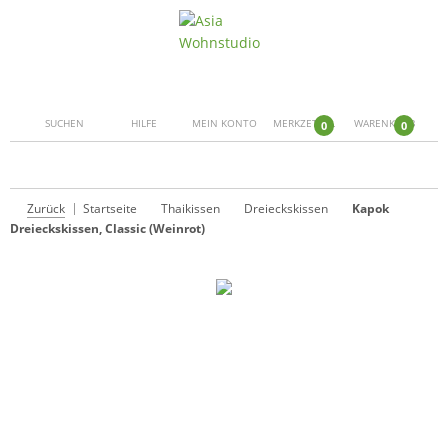
SUCHEN
HILFE
MEIN KONTO
MERKZETTEL
WARENKORB
0
0
Zurück
Startseite
Thaikissen
Dreieckskissen
Kapok
Dreieckskissen, Classic (Weinrot)