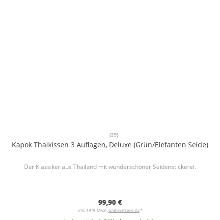
(29)
Kapok Thaikissen 3 Auflagen, Deluxe (Grün/Elefanten Seide)
Der Klassiker aus Thailand mit wunderschöner Seidenstickerei.
99,90 €
inkl. 19 % MwSt.
Gratisversand DE
*