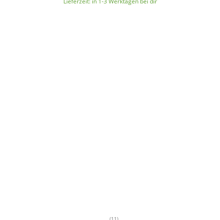
Lieferzeit:
in 1-3 Werktagen bei dir
(11)