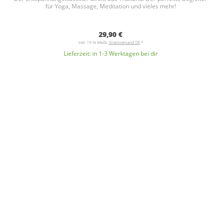
für Yoga, Massage, Meditation und vieles mehr!
29,90 €
inkl. 19 % MwSt.
Gratisversand DE
*
Lieferzeit:
in 1-3 Werktagen bei dir