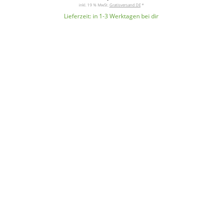
inkl. 19 % MwSt.
Gratisversand DE
*
Lieferzeit:
in 1-3 Werktagen bei dir