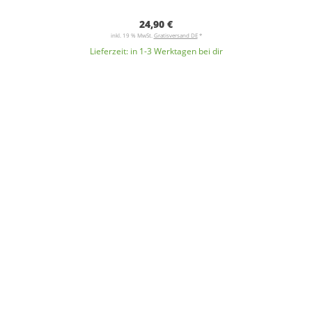
24,90 €
inkl. 19 % MwSt.
Gratisversand DE
*
Lieferzeit:
in 1-3 Werktagen bei dir