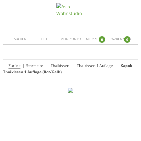
SUCHEN
HILFE
MEIN KONTO
MERKZETTEL
WARENKORB
0
0
Zurück
Startseite
Thaikissen
Thaikissen 1 Auflage
Kapok
Thaikissen 1 Auflage (Rot/Gelb)