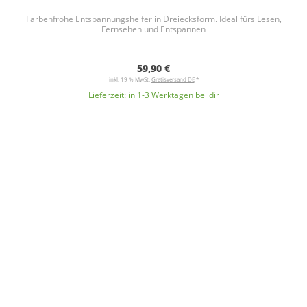
Farbenfrohe Entspannungshelfer in Dreiecksform. Ideal fürs Lesen,
Fernsehen und Entspannen
59,90 €
inkl. 19 % MwSt.
Gratisversand DE
*
Lieferzeit:
in 1-3 Werktagen bei dir