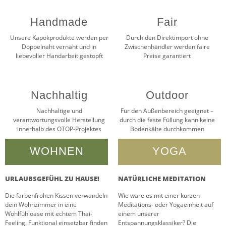
Handmade
Fair
Unsere Kapokprodukte werden per
Durch den Direktimport ohne
Doppelnaht vernäht und in
Zwischenhändler werden faire
liebevoller Handarbeit gestopft
Preise garantiert
Nachhaltig
Outdoor
Nachhaltige und
Für den Außenbereich geeignet –
verantwortungsvolle Herstellung
durch die feste Füllung kann keine
innerhalb des OTOP-Projektes
Bodenkälte durchkommen
WOHNEN
YOGA
URLAUBSGEFÜHL ZU HAUSE!
NATÜRLICHE MEDITATION
Die farbenfrohen Kissen verwandeln
Wie wäre es mit einer kurzen
dein Wohnzimmer in eine
Meditations- oder Yogaeinheit auf
Wohlfühloase mit echtem Thai-
einem unserer
Feeling. Funktional einsetzbar finden
Entspannungsklassiker? Die