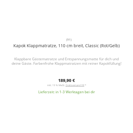
(91)
Kapok Klappmatratze, 110 cm breit, Classic (Rot/Gelb)
Klappbare Gästematratze und Entspannungsmatte für dich und
deine Gäste. Farbenfrohe Klappmatratzen mit reiner Kapokfüllung!
189,90 €
inkl. 19 % MwSt.
Gratisversand DE
*
Lieferzeit:
in 1-3 Werktagen bei dir