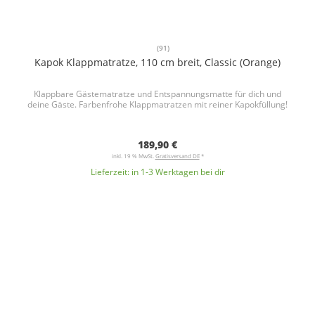
(91)
Kapok Klappmatratze, 110 cm breit, Classic (Orange)
Klappbare Gästematratze und Entspannungsmatte für dich und
deine Gäste. Farbenfrohe Klappmatratzen mit reiner Kapokfüllung!
189,90 €
inkl. 19 % MwSt.
Gratisversand DE
*
Lieferzeit:
in 1-3 Werktagen bei dir