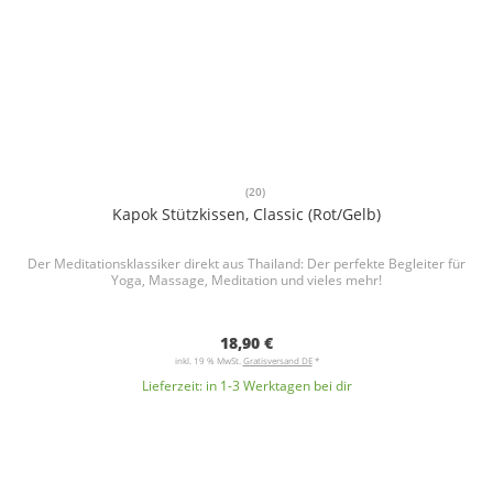
(20)
Kapok Stützkissen, Classic (Rot/Gelb)
Der Meditationsklassiker direkt aus Thailand: Der perfekte Begleiter für
Yoga, Massage, Meditation und vieles mehr!
18,90 €
inkl. 19 % MwSt.
Gratisversand DE
*
Lieferzeit:
in 1-3 Werktagen bei dir