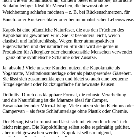
nicht wie ein Schaumstoff an, sondern bietet eine stabile, natürliche
Schlafunterlage. Ideal für Menschen, die bewusst ohne
Weichbettung schlafen möchten – z. B. bei Rückenschmerzen, für
Bauch- oder Rückenschläfer oder bei minimalistischer Lebensweise.
Kapok ist eine pflanzliche Naturfaser, die aus den Früchten des
Kapokbaums gewonnen wird. Sie ist besonders leicht, weich-
elastisch und luftdurchlässig. Wegen ihrer atmungsaktiven
Eigenschaften und der natürlichen Struktur wird sie gerne in
Produkten für Allergiker oder chemiesensible Menschen verwendet
– ganz ohne synthetische Schäume oder Zusätze.
Ja, absolut! Viele unserer Kunden nutzen die Kapokmatte als
Yogamatte, Meditationsunterlage oder als platzsparendes Gästebett.
Sie lässt sich zusammenklappen und bietet so auch eine bequeme
Sitzgelegenheit oder Rückzugsfläche für bewusste Pausen.
Definitiv. Durch das klappbare Format, die robuste Verarbeitung
und die Naturfüllung ist die Matratze ideal für Camper,
Busausbauten oder Micro-Living. Viele nutzen sie im Kleinbus oder
Campervan – als feste Schlafunterlage ohne Plastik oder Chemie.
Der Bezug ist sehr robust und lässt sich mit einem feuchten Tuch
leicht reinigen. Die Kapokfüllung selbst sollte regelmäßig gelüftet,
aber nicht gewaschen werden. Kapok ist selbstreinigend,