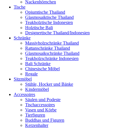
Nackenhörnchen
Tische
Opiumtische Thailand
Glasmosaiktische Thailand
Teakholztische Indonesien
Holztische Bali
Designertische Thailand/Indonesien
Schränke
Massivholzschränke Thailand
Rattanschränke Thailand
Glasmosaikschränke Thailand
Teakholzschränke Indonesien
Bali Schränke
Chinesische Möbel
Regale
Sitzmöbel
Stühle, Hocker und Bänke
Kindermöbel
Accessoires
Säulen und Podeste
Tischaccessoires
Vasen und Körbe
Tierfiguren
Buddhas und Figuren
Kerzenhalter