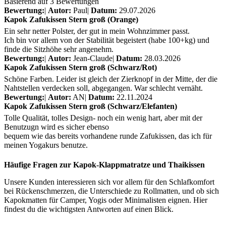
Basierend auf 3 Bewertungen
Bewertung:
|
Autor:
Paul
|
Datum:
29.07.2026
Kapok Zafukissen Stern groß (Orange)
Ein sehr netter Polster, der gut in mein Wohnzimmer passt.
Ich bin vor allem von der Stabilität begeistert (habe 100+kg) und
finde die Sitzhöhe sehr angenehm.
Bewertung:
|
Autor:
Jean-Claude
|
Datum:
28.03.2026
Kapok Zafukissen Stern groß (Schwarz/Rot)
Schöne Farben. Leider ist gleich der Zierknopf in der Mitte, der die
Nahtstellen verdecken soll, abgegangen. War schlecht vernäht.
Bewertung:
|
Autor:
AN
|
Datum:
22.11.2024
Kapok Zafukissen Stern groß (Schwarz/Elefanten)
Tolle Qualität, tolles Design- noch ein wenig hart, aber mit der
Benutzugn wird es sicher ebenso
bequem wie das bereits vorhandene runde Zafukissen, das ich für
meinen Yogakurs benutze.
Häufige Fragen zur Kapok-Klappmatratze und Thaikissen
Unsere Kunden interessieren sich vor allem für den Schlafkomfort
bei Rückenschmerzen, die Unterschiede zu Rollmatten, und ob sich
Kapokmatten für Camper, Yogis oder Minimalisten eignen. Hier
findest du die wichtigsten Antworten auf einen Blick.