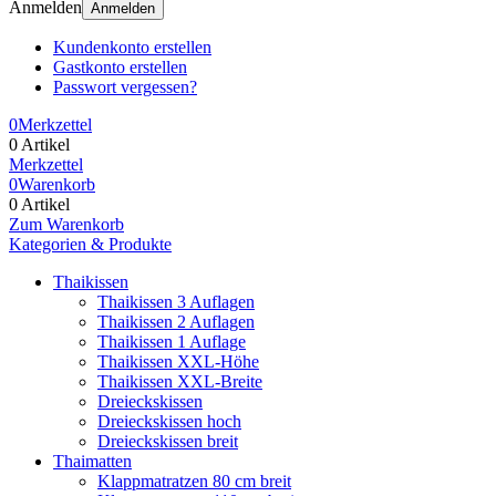
Anmelden
Anmelden
Kundenkonto erstellen
Gastkonto erstellen
Passwort vergessen?
0
Merkzettel
0 Artikel
Merkzettel
0
Warenkorb
0 Artikel
Zum Warenkorb
Kategorien & Produkte
Thaikissen
Thaikissen 3 Auflagen
Thaikissen 2 Auflagen
Thaikissen 1 Auflage
Thaikissen XXL-Höhe
Thaikissen XXL-Breite
Dreieckskissen
Dreieckskissen hoch
Dreieckskissen breit
Thaimatten
Klappmatratzen 80 cm breit