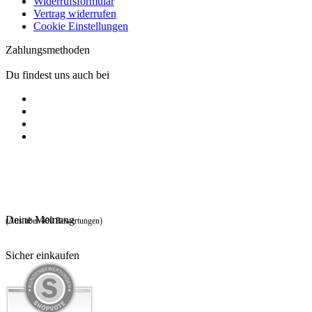
Widerrufsformular
Vertrag widerrufen
Cookie Einstellungen
Zahlungsmethoden
Du findest uns auch bei
Deine Meinung
(Aus über 400 Bewertungen)
Sicher einkaufen